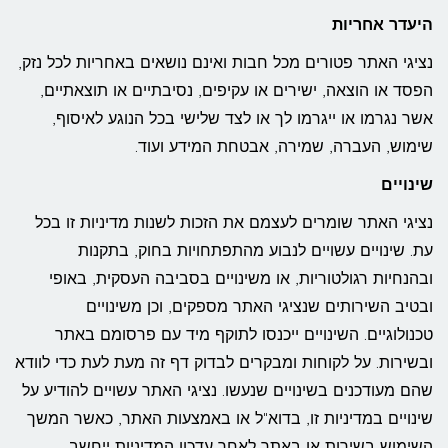
היעדר אחריות
נציגי האתר פטורים מכל חבות ואינם נושאים באחריות לכל נזק,
הפסד או הוצאה, ישירים או עקיפים, נסיבתיים או תוצאתיים,
אשר נגרמו או ייגרמו לך או לצד שלישי בכל הנוגע לאיסוף,
שימוש, העברה, שמירה, אבטחת המידע ועוד.
שינויים
נציגי האתר שומרים לעצמם את הזכות לשנות מדיניות זו בכל
עת. שינויים עשויים לנבוע מהתפתחויות בחוק, בתקנות
ובהנחיות רגולטוריות, או משינויים בסביבה העסקית, באופי
ובטיב השירותים שנציגי האתר מספקים, וכן משינויים
טכנולוגיים. השינויים ייכנסו לתוקף מיד עם פרסומם באתר
ובשירות. על לקוחות ומבקרים לבדוק דף זה מעת לעת כדי לוודא
שהם מעודכנים בשינויים שנעשו. נציגי האתר עשויים להודיע על
שינויים במדיניות זו, בדוא"ל או באמצעות האתר, כאשר המשך
השימוש בשירות או באתר לאחר עדכון המדיניות ייחשב