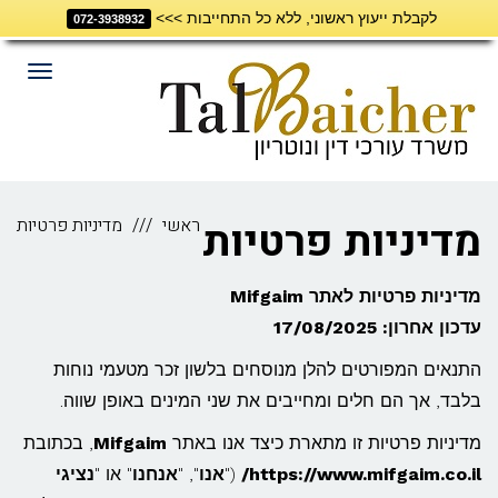
לקבלת ייעוץ ראשוני, ללא כל התחייבות >>>
דילוג
072-3938932
לתוכן
תפריט
מדיניות פרטיות
ראשי
מדיניות פרטיות
מדיניות פרטיות לאתר Mifgaim
עדכון אחרון: 17/08/2025
התנאים המפורטים להלן מנוסחים בלשון זכר מטעמי נוחות
בלבד, אך הם חלים ומחייבים את שני המינים באופן שווה.
מדיניות פרטיות זו מתארת כיצד אנו באתר
Mifgaim
, בכתובת
https://www.mifgaim.co.il/
("
אנו
", "
אנחנו
" או "
נציגי